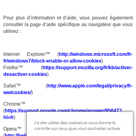
Pour plus d’information et d’aide, vous pouvez également
consulter la page d’aide spécifique au navigateur que vous
utilisez :
Internet Explorer™ (
http://windows.microsoft.com/fr-
fr/windows7/block-enable-or-allow-cookies
)
Firefox™ (
https://support.mozilla.org/fr/kb/activer-
desactiver-cookies
)
Safari™ (
http://www.apple.com/legal/privacy/fr-
ww/cookies/
)
Chrome™
(
https://support.google.com/chrome/answer/95647?
hl=fr
)
Ce site utilise des cookies et vous donne le
contrôle sur ceux que vous souhaitez activer
Opera™
(
http://help.opera.com/Windows/10.20/fr/cookies.html
)