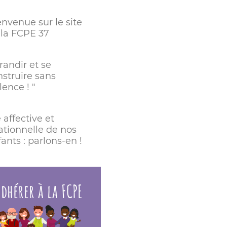
envenue sur le site
 la FCPE 37
randir et se
nstruire sans
lence ! "
 affective et
ationnelle de nos
ants : parlons-en !
dhérer à la FCPE