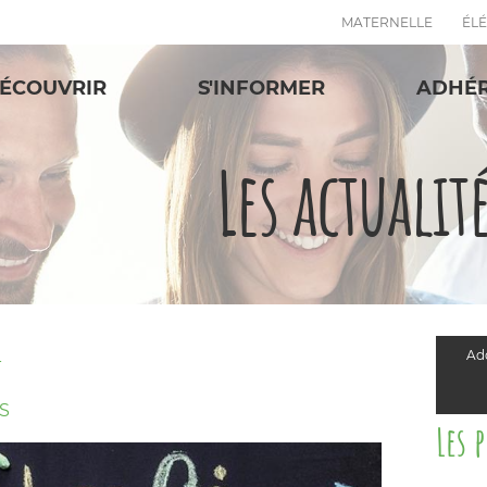
MATERNELLE
ÉL
ÉCOUVRIR
S'INFORMER
ADHÉ
Les actualit
Add
T
S
Les 