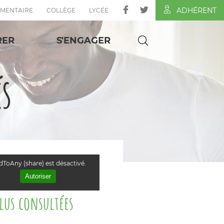
ADHÉRENT
ÉMENTAIRE
COLLÈGE
LYCÉE
RER
S'ENGAGER
és
ToAny (share) est désactivé.
Autoriser
plus consultées