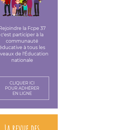
Rejoindre la Fcpe 37
c'est participer à la
communauté
éducative à tous les
iveaux de l'Éducation
nationale
CLIQUER ICI
POUR ADHÉRER
EN LIGNE
La revue des