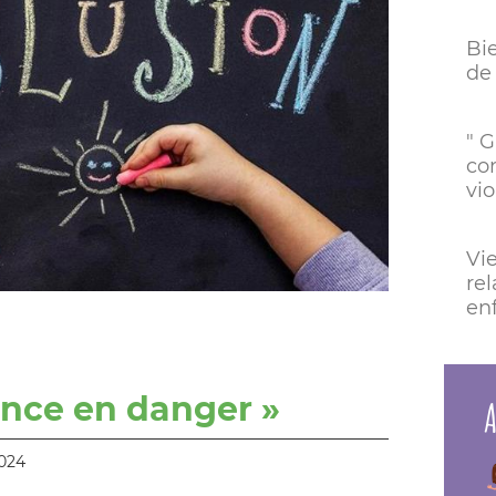
Bi
de
" G
co
vio
Vie
rel
enf
ance en danger »
A
2024